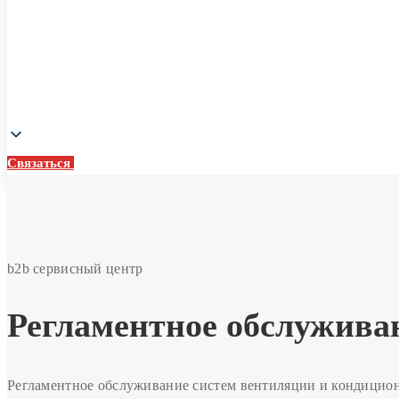
Связаться
Связаться
Регламентное
обслуживание
систем
b2b сервисный центр
вентиляции
и
Регламентное обслужива
кондиционирования
Регламентное обслуживание систем вентиляции и кондицион