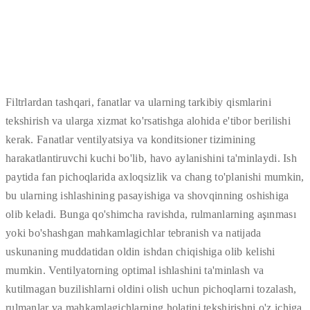
Filtrlardan tashqari, fanatlar va ularning tarkibiy qismlarini
tekshirish va ularga xizmat ko'rsatishga alohida e'tibor berilishi
kerak. Fanatlar ventilyatsiya va konditsioner tizimining
harakatlantiruvchi kuchi bo'lib, havo aylanishini ta'minlaydi. Ish
paytida fan pichoqlarida axloqsizlik va chang to'planishi mumkin,
bu ularning ishlashining pasayishiga va shovqinning oshishiga
olib keladi. Bunga qo'shimcha ravishda, rulmanlarning aşınması
yoki bo'shashgan mahkamlagichlar tebranish va natijada
uskunaning muddatidan oldin ishdan chiqishiga olib kelishi
mumkin. Ventilyatorning optimal ishlashini ta'minlash va
kutilmagan buzilishlarni oldini olish uchun pichoqlarni tozalash,
rulmanlar va mahkamlagichlarning holatini tekshirishni o'z ichiga