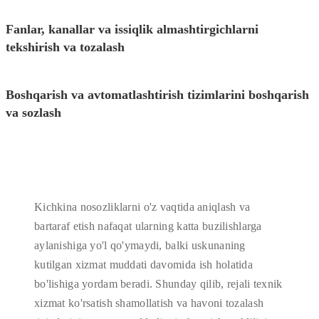
Fanlar, kanallar va issiqlik almashtirgichlarni
tekshirish va tozalash
Boshqarish va avtomatlashtirish tizimlarini boshqarish
va sozlash
Kichkina nosozliklarni o'z vaqtida aniqlash va
bartaraf etish nafaqat ularning katta buzilishlarga
aylanishiga yo'l qo'ymaydi, balki uskunaning
kutilgan xizmat muddati davomida ish holatida
bo'lishiga yordam beradi. Shunday qilib, rejali texnik
xizmat ko'rsatish shamollatish va havoni tozalash