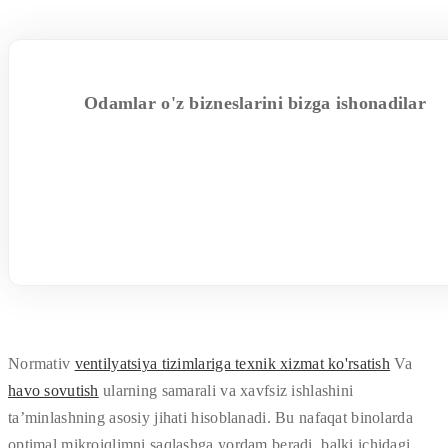
Odamlar o'z bizneslarini bizga ishonadilar
Normativ
ventilyatsiya tizimlariga texnik xizmat ko'rsatish
Va
havo sovutish
ularning samarali va xavfsiz ishlashini
ta’minlashning asosiy jihati hisoblanadi. Bu nafaqat binolarda
optimal mikroiqlimni saqlashga yordam beradi, balki ichidagi