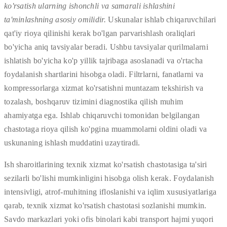
ko'rsatish ularning ishonchli va samarali ishlashini
ta'minlashning asosiy omilidir.
Uskunalar ishlab chiqaruvchilari
qat'iy rioya qilinishi kerak bo'lgan parvarishlash oraliqlari
bo'yicha aniq tavsiyalar beradi. Ushbu tavsiyalar qurilmalarni
ishlatish bo'yicha ko'p yillik tajribaga asoslanadi va o'rtacha
foydalanish shartlarini hisobga oladi. Filtrlarni, fanatlarni va
kompressorlarga xizmat ko'rsatishni muntazam tekshirish va
tozalash, boshqaruv tizimini diagnostika qilish muhim
ahamiyatga ega. Ishlab chiqaruvchi tomonidan belgilangan
chastotaga rioya qilish ko'pgina muammolarni oldini oladi va
uskunaning ishlash muddatini uzaytiradi.
Ish sharoitlarining texnik xizmat ko'rsatish chastotasiga ta'siri
sezilarli bo'lishi mumkinligini hisobga olish kerak. Foydalanish
intensivligi, atrof-muhitning ifloslanishi va iqlim xususiyatlariga
qarab, texnik xizmat ko'rsatish chastotasi sozlanishi mumkin.
Savdo markazlari yoki ofis binolari kabi transport hajmi yuqori