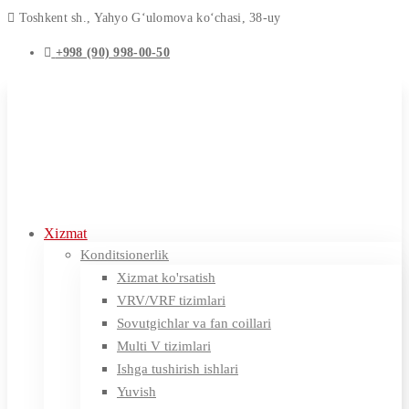
Toshkent sh., Yahyo G‘ulomova ko‘chasi, 38-uy
+998 (90) 998-00-50
Xizmat
Konditsionerlik
Xizmat ko'rsatish
VRV/VRF tizimlari
Sovutgichlar va fan coillari
Multi V tizimlari
Ishga tushirish ishlari
Yuvish