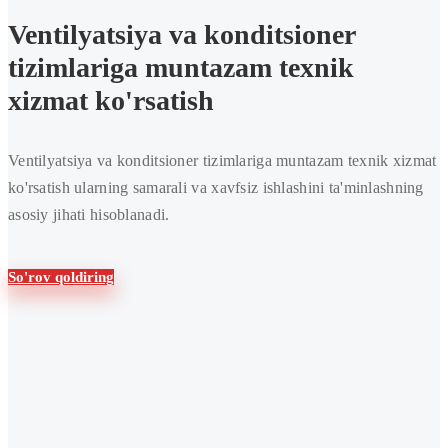
konditsioner
Ventilyatsiya va konditsioner
tizimlarini
tizimlariga muntazam texnik
muntazam
xizmat ko'rsatish
ravishda
ta'mirlash
Ventilyatsiya va konditsioner tizimlariga muntazam texnik xizmat
ko'rsatish ularning samarali va xavfsiz ishlashini ta'minlashning
asosiy jihati hisoblanadi.
So'rov qoldiring