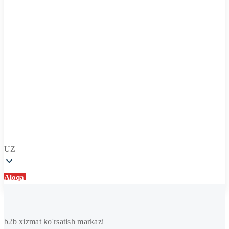
UZ
Aloqa
Aloqa
Ventilyatsiya
va
b2b xizmat ko'rsatish markazi