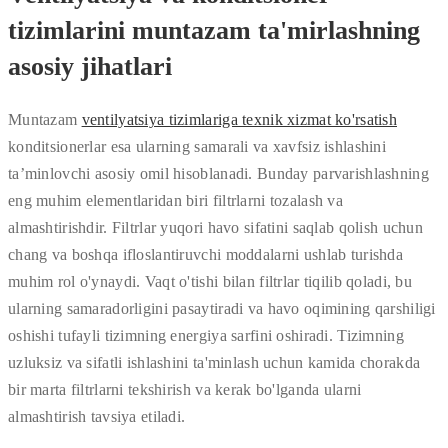
tizimlarini muntazam ta'mirlashning
asosiy jihatlari
Muntazam
ventilyatsiya tizimlariga texnik xizmat ko'rsatish
konditsionerlar esa ularning samarali va xavfsiz ishlashini
ta’minlovchi asosiy omil hisoblanadi. Bunday parvarishlashning
eng muhim elementlaridan biri filtrlarni tozalash va
almashtirishdir. Filtrlar yuqori havo sifatini saqlab qolish uchun
chang va boshqa ifloslantiruvchi moddalarni ushlab turishda
muhim rol o'ynaydi. Vaqt o'tishi bilan filtrlar tiqilib qoladi, bu
ularning samaradorligini pasaytiradi va havo oqimining qarshiligi
oshishi tufayli tizimning energiya sarfini oshiradi. Tizimning
uzluksiz va sifatli ishlashini ta'minlash uchun kamida chorakda
bir marta filtrlarni tekshirish va kerak bo'lganda ularni
almashtirish tavsiya etiladi.