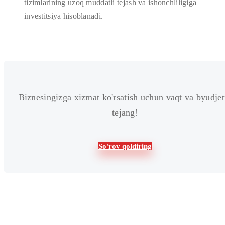
tizimlarining uzoq muddatli tejash va ishonchliligiga
investitsiya hisoblanadi.
Biznesingizga xizmat ko'rsatish uchun vaqt va byudjet
tejang!
So'rov qoldiring