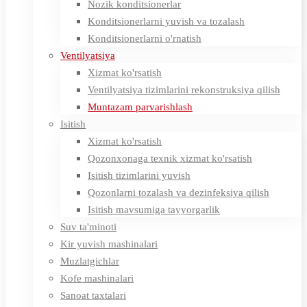
Nozik konditsionerlar
Konditsionerlarni yuvish va tozalash
Konditsionerlarni o'rnatish
Ventilyatsiya
Xizmat ko'rsatish
Ventilyatsiya tizimlarini rekonstruksiya qilish
Muntazam parvarishlash
Isitish
Xizmat ko'rsatish
Qozonxonaga texnik xizmat ko'rsatish
Isitish tizimlarini yuvish
Qozonlarni tozalash va dezinfeksiya qilish
Isitish mavsumiga tayyorgarlik
Suv ta'minoti
Kir yuvish mashinalari
Muzlatgichlar
Kofe mashinalari
Sanoat taxtalari