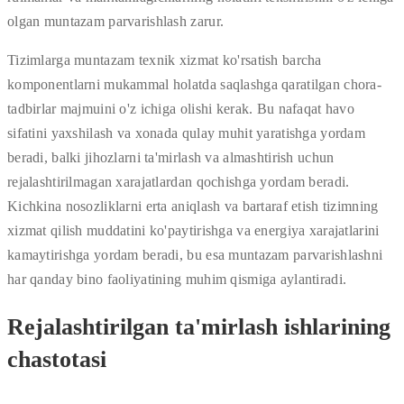
olgan muntazam parvarishlash zarur.
Tizimlarga muntazam texnik xizmat ko'rsatish barcha
komponentlarni mukammal holatda saqlashga qaratilgan chora-
tadbirlar majmuini o'z ichiga olishi kerak. Bu nafaqat havo
sifatini yaxshilash va xonada qulay muhit yaratishga yordam
beradi, balki jihozlarni ta'mirlash va almashtirish uchun
rejalashtirilmagan xarajatlardan qochishga yordam beradi.
Kichkina nosozliklarni erta aniqlash va bartaraf etish tizimning
xizmat qilish muddatini ko'paytirishga va energiya xarajatlarini
kamaytirishga yordam beradi, bu esa muntazam parvarishlashni
har qanday bino faoliyatining muhim qismiga aylantiradi.
Rejalashtirilgan ta'mirlash ishlarining
chastotasi