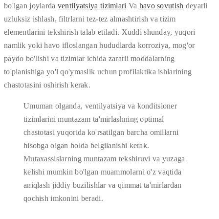
bo'lgan joylarda
ventilyatsiya tizimlari
Va
havo sovutish
deyarli
uzluksiz ishlash, filtrlarni tez-tez almashtirish va tizim
elementlarini tekshirish talab etiladi. Xuddi shunday, yuqori
namlik yoki havo ifloslangan hududlarda korroziya, mog'or
paydo bo'lishi va tizimlar ichida zararli moddalarning
to'planishiga yo'l qo'ymaslik uchun profilaktika ishlarining
chastotasini oshirish kerak.
Umuman olganda, ventilyatsiya va konditsioner
tizimlarini muntazam ta'mirlashning optimal
chastotasi yuqorida ko'rsatilgan barcha omillarni
hisobga olgan holda belgilanishi kerak.
Mutaxassislarning muntazam tekshiruvi va yuzaga
kelishi mumkin bo'lgan muammolarni o'z vaqtida
aniqlash jiddiy buzilishlar va qimmat ta'mirlardan
qochish imkonini beradi.