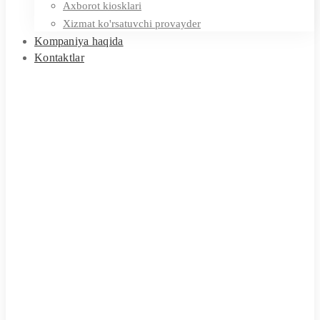
Axborot kiosklari
Xizmat ko'rsatuvchi provayder
Kompaniya haqida
Kontaktlar