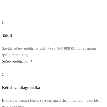
1
Taklif
Saytda so'rov qoldiring yoki +998 (90) 998-00-50 raqamiga
qo'ng'iroq qiling
So'rov qoldiring
2
Ketish va diagnostika
Bizning mutaxassisimiz saytingizga tashrif buyuradi: tekshirish
va diagnostika