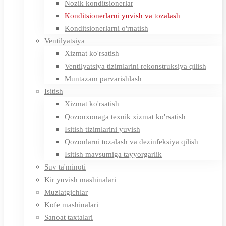
Nozik konditsionerlar
Konditsionerlarni yuvish va tozalash
Konditsionerlarni o'rnatish
Ventilyatsiya
Xizmat ko'rsatish
Ventilyatsiya tizimlarini rekonstruksiya qilish
Muntazam parvarishlash
Isitish
Xizmat ko'rsatish
Qozonxonaga texnik xizmat ko'rsatish
Isitish tizimlarini yuvish
Qozonlarni tozalash va dezinfeksiya qilish
Isitish mavsumiga tayyorgarlik
Suv ta'minoti
Kir yuvish mashinalari
Muzlatgichlar
Kofe mashinalari
Sanoat taxtalari