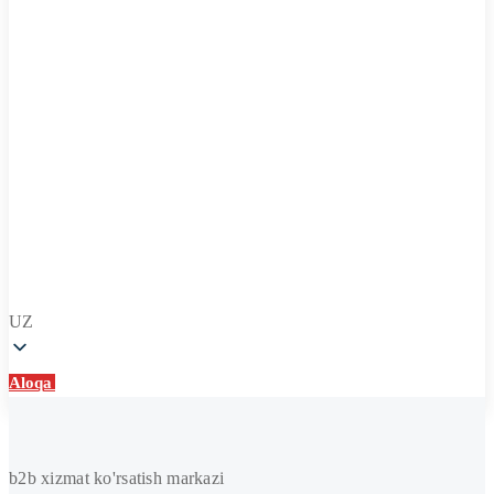
UZ
Aloqa
Aloqa
Konditsionerlarni
yuvish
b2b xizmat ko'rsatish markazi