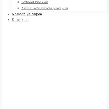
Axborot kiosklari
Xizmat ko'rsatuvchi provayder
Kompaniya haqida
Kontaktlar