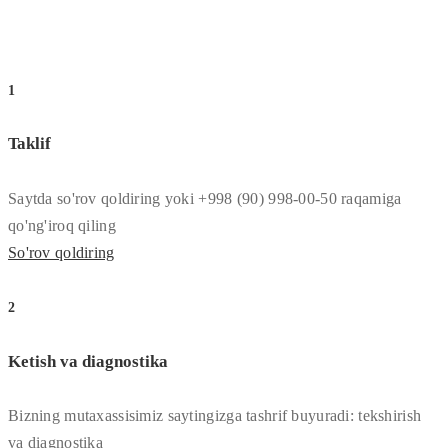
1
Taklif
Saytda so'rov qoldiring yoki +998 (90) 998-00-50 raqamiga
qo'ng'iroq qiling
So'rov qoldiring
2
Ketish va diagnostika
Bizning mutaxassisimiz saytingizga tashrif buyuradi: tekshirish
va diagnostika