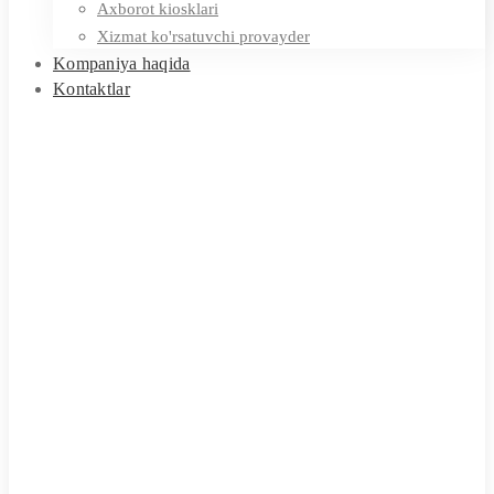
Axborot kiosklari
Xizmat ko'rsatuvchi provayder
Kompaniya haqida
Kontaktlar