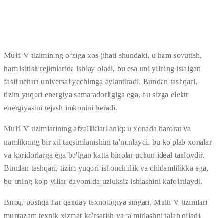
Multi V tizimining o‘ziga xos jihati shundaki, u ham sovutish,
ham isitish rejimlarida ishlay oladi, bu esa uni yilning istalgan
fasli uchun universal yechimga aylantiradi. Bundan tashqari,
tizim yuqori energiya samaradorligiga ega, bu sizga elektr
energiyasini tejash imkonini beradi.
Multi V tizimlarining afzalliklari aniq: u xonada harorat va
namlikning bir xil taqsimlanishini ta'minlaydi, bu ko'plab xonalar
va koridorlarga ega bo'lgan katta binolar uchun ideal tanlovdir.
Bundan tashqari, tizim yuqori ishonchlilik va chidamlilikka ega,
bu uning ko'p yillar davomida uzluksiz ishlashini kafolatlaydi.
Biroq, boshqa har qanday texnologiya singari, Multi V tizimlari
muntazam texnik xizmat ko'rsatish va ta'mirlashni talab qiladi.