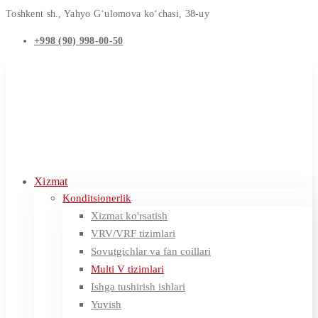
Toshkent sh., Yahyo G‘ulomova ko‘chasi, 38-uy
+998 (90) 998-00-50
Xizmat
Konditsionerlik
Xizmat ko'rsatish
VRV/VRF tizimlari
Sovutgichlar va fan coillari
Multi V tizimlari
Ishga tushirish ishlari
Yuvish