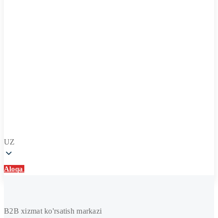
UZ
Aloqa
Aloqa
Multi
V
B2B xizmat ko'rsatish markazi