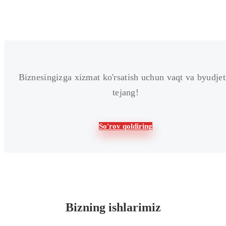
Biznesingizga xizmat ko'rsatish uchun vaqt va byudjet
tejang!
So'rov qoldiring
Bizning ishlarimiz