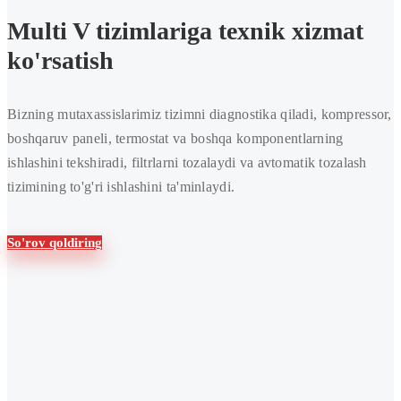
tizimlarini
Multi V tizimlariga texnik xizmat
ta'mirlash
ko'rsatish
va
texnik
Bizning mutaxassislarimiz tizimni diagnostika qiladi, kompressor,
xizmat
boshqaruv paneli, termostat va boshqa komponentlarning
ko'rsatish
ishlashini tekshiradi, filtrlarni tozalaydi va avtomatik tozalash
tizimining to'g'ri ishlashini ta'minlaydi.
So'rov qoldiring