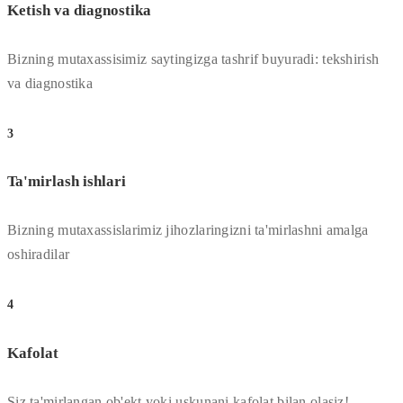
Ketish va diagnostika
Bizning mutaxassisimiz saytingizga tashrif buyuradi: tekshirish
va diagnostika
3
Ta'mirlash ishlari
Bizning mutaxassislarimiz jihozlaringizni ta'mirlashni amalga
oshiradilar
4
Kafolat
Siz ta'mirlangan ob'ekt yoki uskunani kafolat bilan olasiz!