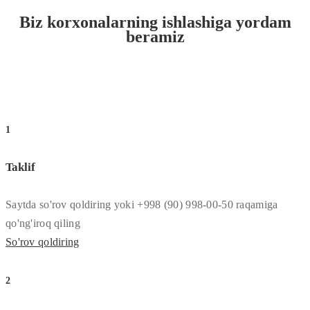
Biz korxonalarning ishlashiga yordam
beramiz
1
Taklif
Saytda so'rov qoldiring yoki +998 (90) 998-00-50 raqamiga
qo'ng'iroq qiling
So'rov qoldiring
2