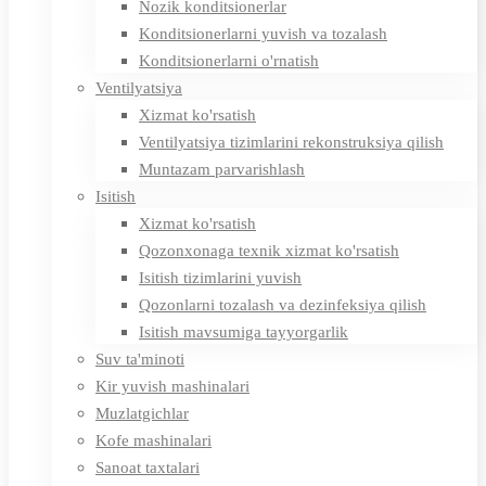
Nozik konditsionerlar
Konditsionerlarni yuvish va tozalash
Konditsionerlarni o'rnatish
Ventilyatsiya
Xizmat ko'rsatish
Ventilyatsiya tizimlarini rekonstruksiya qilish
Muntazam parvarishlash
Isitish
Xizmat ko'rsatish
Qozonxonaga texnik xizmat ko'rsatish
Isitish tizimlarini yuvish
Qozonlarni tozalash va dezinfeksiya qilish
Isitish mavsumiga tayyorgarlik
Suv ta'minoti
Kir yuvish mashinalari
Muzlatgichlar
Kofe mashinalari
Sanoat taxtalari