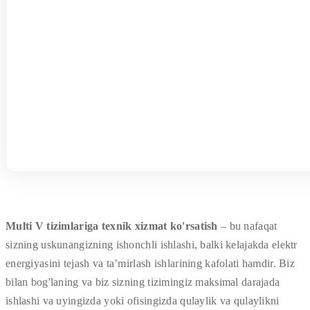
Multi V tizimlariga texnik xizmat ko'rsatish
– bu nafaqat
sizning uskunangizning ishonchli ishlashi, balki kelajakda elektr
energiyasini tejash va ta’mirlash ishlarining kafolati hamdir. Biz
bilan bog'laning va biz sizning tizimingiz maksimal darajada
ishlashi va uyingizda yoki ofisingizda qulaylik va qulaylikni