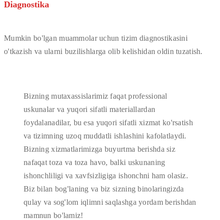
Diagnostika
Mumkin bo'lgan muammolar uchun tizim diagnostikasini
o'tkazish va ularni buzilishlarga olib kelishidan oldin tuzatish.
Bizning mutaxassislarimiz faqat professional
uskunalar va yuqori sifatli materiallardan
foydalanadilar, bu esa yuqori sifatli xizmat ko'rsatish
va tizimning uzoq muddatli ishlashini kafolatlaydi.
Bizning xizmatlarimizga buyurtma berishda siz
nafaqat toza va toza havo, balki uskunaning
ishonchliligi va xavfsizligiga ishonchni ham olasiz.
Biz bilan bog'laning va biz sizning binolaringizda
qulay va sog'lom iqlimni saqlashga yordam berishdan
mamnun bo'lamiz!