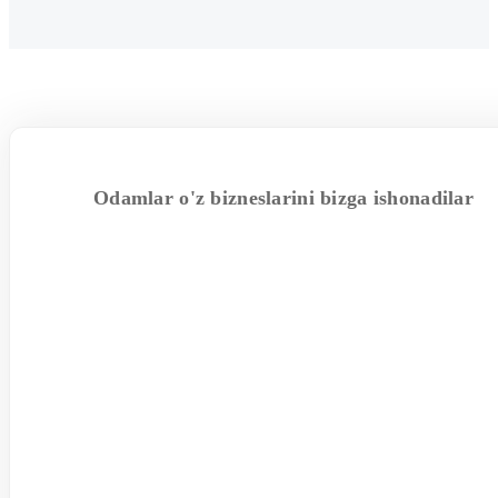
Odamlar o'z bizneslarini bizga ishonadilar