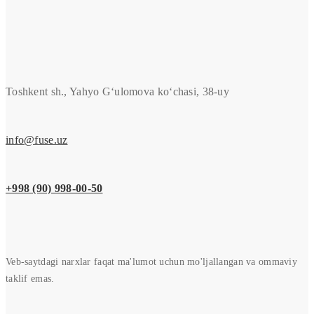
Toshkent sh., Yahyo G‘ulomova ko‘chasi, 38-uy
info@fuse.uz
+998 (90) 998-00-50
Veb-saytdagi narxlar faqat ma'lumot uchun mo'ljallangan va ommaviy
taklif emas.