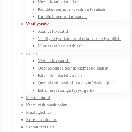
Nozik konditsionerlar
Konditsionerlarni yuvish va tozalash
Konditsionerlarni o'rnatish
Ventilyatsiya
Xizmat ko'rsatish
Ventilyatsiya tizimlarini rekonstruksiya qilish
Muntazam parvarishlash
Isitish
Xizmat ko'rsatish
Qozonxonaga texnik xizmat ko'rsatish
Isitish tizimlarini yuvish
Qozonlarni tozalash va dezinfeksiya qilish
Isitish mavsumiga tayyorgarlik
Suv ta'minoti
Kir yuvish mashinalari
Muzlatgichlar
Kofe mashinalari
Sanoat taxtalari