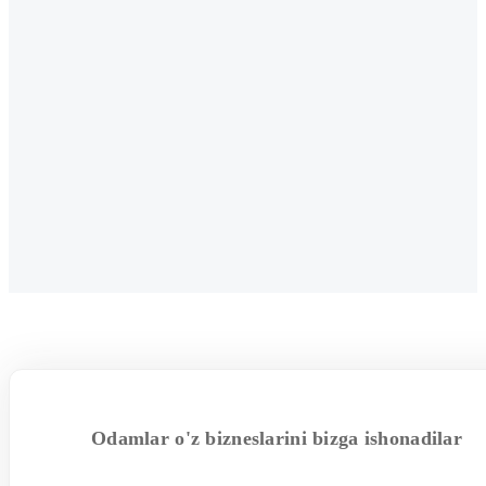
Odamlar o'z bizneslarini bizga ishonadilar