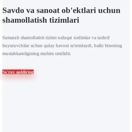
Savdo va sanoat ob'ektlari uchun
shamollatish tizimlari
Samarali shamollatish tizimi nafaqat xodimlar va tashrif
buyuruvchilar uchun qulay havoni ta'minlaydi, balki binoning
mustahkamligining muhim omilidir.
So'rov qoldiring