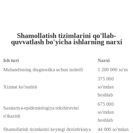
Shamollatish tizimlarini qo'llab-
quvvatlash bo'yicha ishlarning narxi
Ish turi
Narxi
Muhandisning diagnostika uchun tashrifi
1 200 000 so'm
375 000
Xizmat ko'rsatish
so'mdan
boshlab
675 000
Sanitariya-epidemiologiya tekshiruvini
so'mdan
o'tkazish
boshlab
Shamollatish tizimlarini keyingi dezinfeksiya
44 000 so'mdan