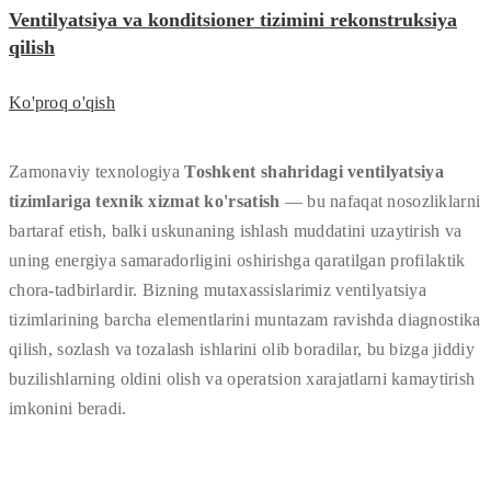
Ventilyatsiya va konditsioner tizimini rekonstruksiya
qilish
Ko'proq o'qish
Zamonaviy texnologiya
Toshkent shahridagi ventilyatsiya
tizimlariga texnik xizmat ko'rsatish
— bu nafaqat nosozliklarni
bartaraf etish, balki uskunaning ishlash muddatini uzaytirish va
uning energiya samaradorligini oshirishga qaratilgan profilaktik
chora-tadbirlardir. Bizning mutaxassislarimiz ventilyatsiya
tizimlarining barcha elementlarini muntazam ravishda diagnostika
qilish, sozlash va tozalash ishlarini olib boradilar, bu bizga jiddiy
buzilishlarning oldini olish va operatsion xarajatlarni kamaytirish
imkonini beradi.