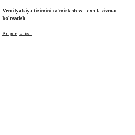
Ventilyatsiya tizimini ta'mirlash va texnik xizmat
ko'rsatish
Ko'proq o'qish