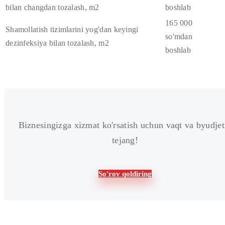
bilan changdan tozalash, m2
boshlab
165 000
Shamollatish tizimlarini yog'dan keyingi
so'mdan
dezinfeksiya bilan tozalash, m2
boshlab
Biznesingizga xizmat ko'rsatish uchun vaqt va byudjet
tejang!
So'rov qoldiring