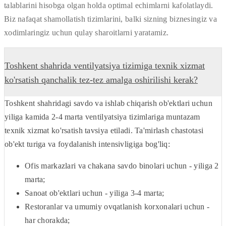
talablarini hisobga olgan holda optimal echimlarni kafolatlaydi.
Biz nafaqat shamollatish tizimlarini, balki sizning biznesingiz va
xodimlaringiz uchun qulay sharoitlarni yaratamiz.
Toshkent shahrida ventilyatsiya tizimiga texnik xizmat
ko'rsatish qanchalik tez-tez amalga oshirilishi kerak?
Toshkent shahridagi savdo va ishlab chiqarish ob'ektlari uchun
yiliga kamida 2-4 marta ventilyatsiya tizimlariga muntazam
texnik xizmat ko'rsatish tavsiya etiladi. Ta'mirlash chastotasi
ob'ekt turiga va foydalanish intensivligiga bog'liq:
Ofis markazlari va chakana savdo binolari uchun - yiliga 2
marta;
Sanoat ob'ektlari uchun - yiliga 3-4 marta;
Restoranlar va umumiy ovqatlanish korxonalari uchun -
har chorakda;