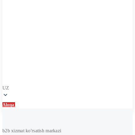
UZ
Aloqa
Aloqa
Shamollatish
b2b xizmat ko'rsatish markazi