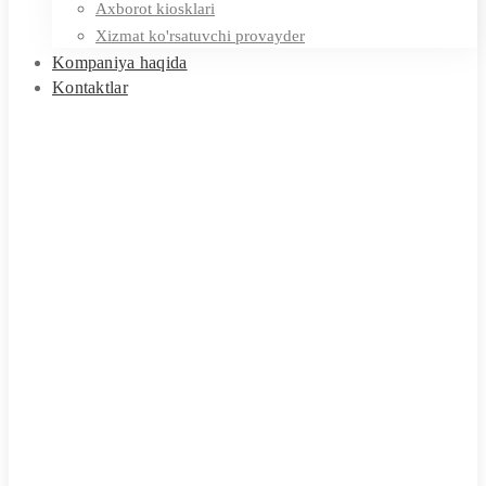
Axborot kiosklari
Xizmat ko'rsatuvchi provayder
Kompaniya haqida
Kontaktlar