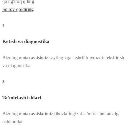
qo'ng'iroq qiling
So'rov qoldiring
2
Ketish va diagnostika
Bizning mutaxassisimiz saytingizga tashrif buyuradi: tekshirish
va diagnostika
3
Ta'mirlash ishlari
Bizning mutaxassislarimiz jihozlaringizni ta'mirlashni amalga
oshiradilar