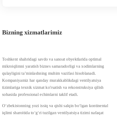
Bizning xizmatlarimiz
Toshkent shahridagi savdo va sanoat obyektlarida optimal
mikroiqlimni yaratish biznes samaradorligi va xodimlarning
qulayligini ta’minlashning muhim vazifasi hisoblanadi.
Kompaniyamiz har qanday murakkablikdagi ventilyatsiya
tizimlariga texnik xizmat ko'rsatish va rekonstruksiya qilish
sohasida professional echimlarni taklif etadi.
O‘zbekistonning yozi issiq va qishi salqin bo‘lgan kontinental
iqlimi sharoitida to‘g‘ri tuzilgan ventilyatsiya tizimi nafaqat