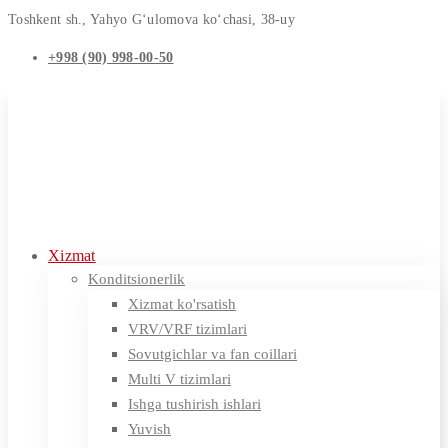
Toshkent sh., Yahyo G‘ulomova ko‘chasi, 38-uy
+998 (90) 998-00-50
Xizmat
Konditsionerlik
Xizmat ko'rsatish
VRV/VRF tizimlari
Sovutgichlar va fan coillari
Multi V tizimlari
Ishga tushirish ishlari
Yuvish