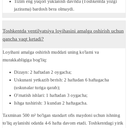
Tizim eng yuqori yuklanish davrida (Toshkentda yozgi
jazirama) bardosh bera olmaydi.
Toshkentda ventilyatsiya loyihasini amalga oshirish uchun
qancha vaqt ketadi?
Loyihani amalga oshirish muddati uning ko'lami va
murakkabligiga bog'liq:
Dizayn: 2 haftadan 2 oygacha;
Uskunani yetkazib berish: 2 haftadan 6 haftagacha
(uskunalar turiga qarab);
O'rnatish ishlari: 1 haftadan 3 oygacha;
Ishga tushirish: 3 kundan 2 haftagacha.
Taxminan 500 m² bo'lgan standart ofis maydoni uchun ishning
to'liq aylanishi odatda 4-6 hafta davom etadi. Toshkentdagi yirik