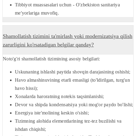
Tibbiyot muassasalari uchun - O'zbekiston sanitariya
me'yorlariga muvofiq.
Shamollatish tizimini ta'mirlash yoki modernizatsiya qilish
zarurligini ko'rsatadigan belgilar qanday?
Noto'g'ri shamollatish tizimining asosiy belgilari:
Uskunaning ishlashi paytida shovqin darajasining oshishi;
Havo almashinuvining etarli emasligi (to'ldirilgan, turg'un
havo hissi);
Xonalarda haroratning notekis taqsimlanishi;
Devor va shipda kondensatsiya yoki mog'or paydo bo'lishi;
Energiya iste'molining keskin o'sishi;
Tizimning alohida elementlarining tez-tez buzilishi va
ishdan chiqishi;