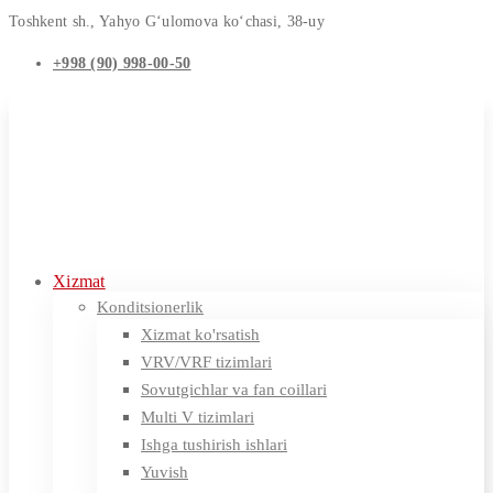
Toshkent sh., Yahyo G‘ulomova ko‘chasi, 38-uy
+998 (90) 998-00-50
Xizmat
Konditsionerlik
Xizmat ko'rsatish
VRV/VRF tizimlari
Sovutgichlar va fan coillari
Multi V tizimlari
Ishga tushirish ishlari
Yuvish