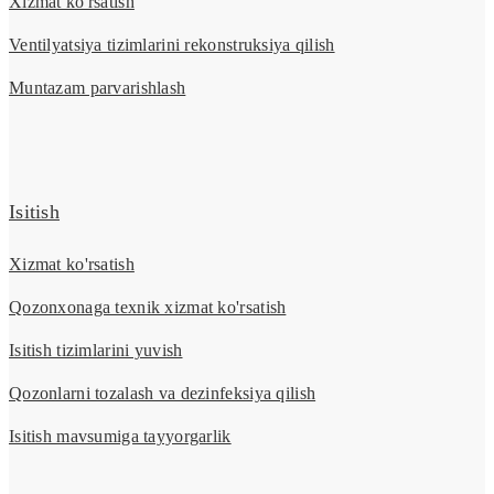
Xizmat ko'rsatish
Ventilyatsiya tizimlarini rekonstruksiya qilish
Muntazam parvarishlash
Isitish
Xizmat ko'rsatish
Qozonxonaga texnik xizmat ko'rsatish
Isitish tizimlarini yuvish
Qozonlarni tozalash va dezinfeksiya qilish
Isitish mavsumiga tayyorgarlik