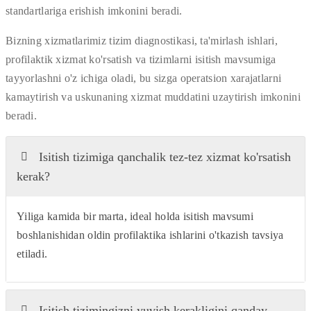
standartlariga erishish imkonini beradi.
Bizning xizmatlarimiz tizim diagnostikasi, ta'mirlash ishlari,
profilaktik xizmat ko'rsatish va tizimlarni isitish mavsumiga
tayyorlashni o'z ichiga oladi, bu sizga operatsion xarajatlarni
kamaytirish va uskunaning xizmat muddatini uzaytirish imkonini
beradi.
Isitish tizimiga qanchalik tez-tez xizmat ko'rsatish
kerak?
Yiliga kamida bir marta, ideal holda isitish mavsumi
boshlanishidan oldin profilaktika ishlarini o'tkazish tavsiya
etiladi.
Isitish tizimingizni yuvish kerakligini qanday