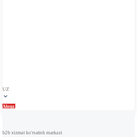
UZ
Aloqa
Aloqa
Isitish
b2b xizmat ko'rsatish markazi