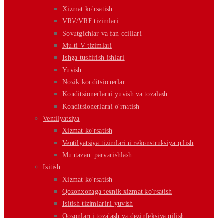
Xizmat ko'rsatish
VRV/VRF tizimlari
Sovutgichlar va fan coillari
Multi V tizimlari
Ishga tushirish ishlari
Yuvish
Nozik konditsionerlar
Konditsionerlarni yuvish va tozalash
Konditsionerlarni o'rnatish
Ventilyatsiya
Xizmat ko'rsatish
Ventilyatsiya tizimlarini rekonstruksiya qilish
Muntazam parvarishlash
Isitish
Xizmat ko'rsatish
Qozonxonaga texnik xizmat ko'rsatish
Isitish tizimlarini yuvish
Qozonlarni tozalash va dezinfeksiya qilish