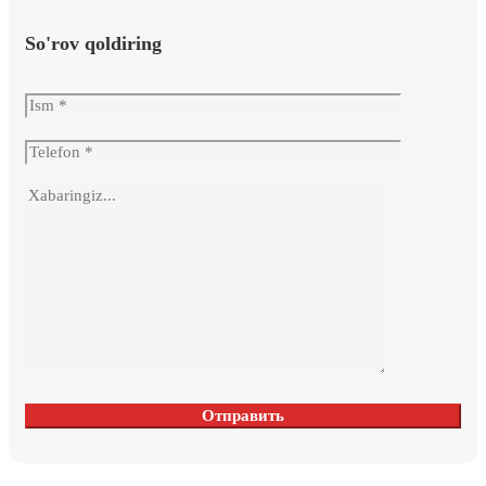
So'rov qoldiring