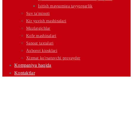
Isitish mavsumiga tayyorgarlik
Suv ta'minoti
Kir yuvish mashinalari
Muzlatgichlar
Kofe mashinalari
Sanoat taxtalari
Axborot kiosklari
Xizmat ko'rsatuvchi provayder
Kompaniya haqida
Kontaktlar