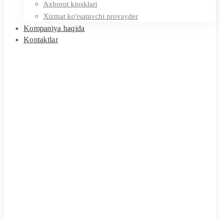
Axborot kiosklari
Xizmat ko'rsatuvchi provayder
Kompaniya haqida
Kontaktlar