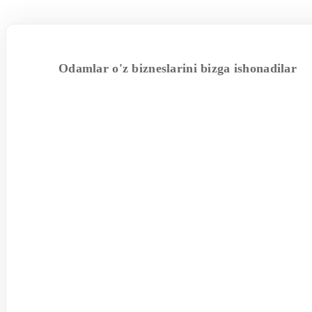
Odamlar o'z bizneslarini bizga ishonadilar