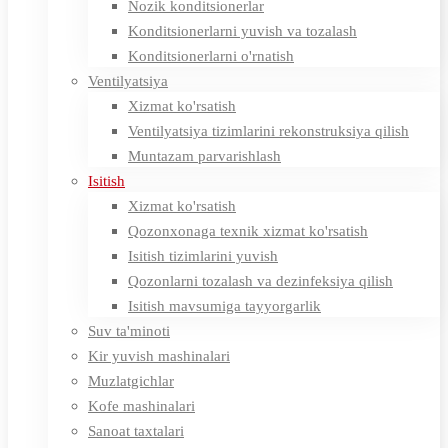
Nozik konditsionerlar
Konditsionerlarni yuvish va tozalash
Konditsionerlarni o'rnatish
Ventilyatsiya
Xizmat ko'rsatish
Ventilyatsiya tizimlarini rekonstruksiya qilish
Muntazam parvarishlash
Isitish
Xizmat ko'rsatish
Qozonxonaga texnik xizmat ko'rsatish
Isitish tizimlarini yuvish
Qozonlarni tozalash va dezinfeksiya qilish
Isitish mavsumiga tayyorgarlik
Suv ta'minoti
Kir yuvish mashinalari
Muzlatgichlar
Kofe mashinalari
Sanoat taxtalari