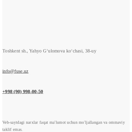
Toshkent sh., Yahyo G‘ulomova ko‘chasi, 38-uy
info@fuse.uz
+998 (90) 998-00-50
Veb-saytdagi narxlar faqat ma'lumot uchun mo'ljallangan va ommaviy
taklif emas.