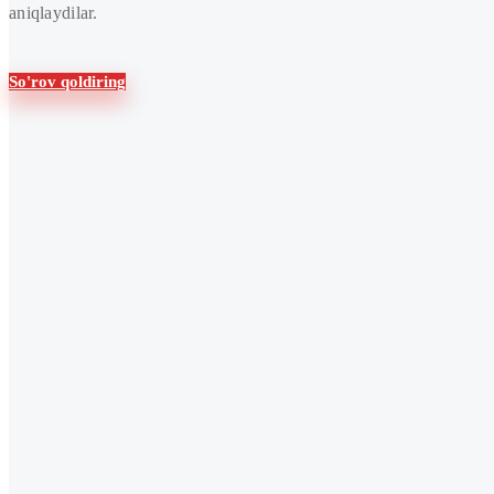
aniqlaydilar.
So'rov qoldiring