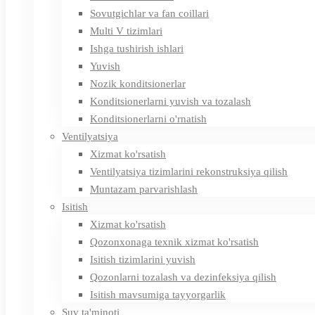
Sovutgichlar va fan coillari
Multi V tizimlari
Ishga tushirish ishlari
Yuvish
Nozik konditsionerlar
Konditsionerlarni yuvish va tozalash
Konditsionerlarni o'rnatish
Ventilyatsiya
Xizmat ko'rsatish
Ventilyatsiya tizimlarini rekonstruksiya qilish
Muntazam parvarishlash
Isitish
Xizmat ko'rsatish
Qozonxonaga texnik xizmat ko'rsatish
Isitish tizimlarini yuvish
Qozonlarni tozalash va dezinfeksiya qilish
Isitish mavsumiga tayyorgarlik
Suv ta'minoti