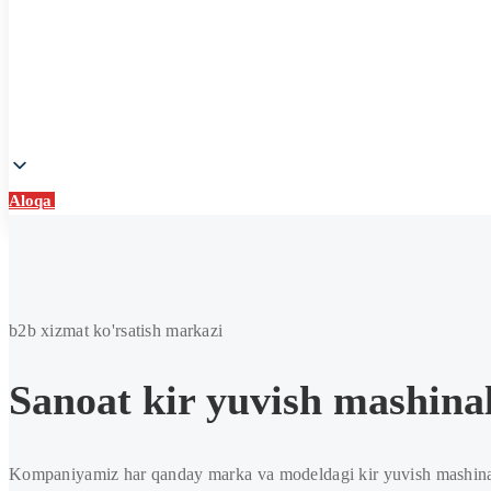
Aloqa
Aloqa
Kir
yuvish
mashinasini
b2b xizmat ko'rsatish markazi
ta'mirlash
Sanoat kir yuvish mashinal
Kompaniyamiz har qanday marka va modeldagi kir yuvish mashinalarin