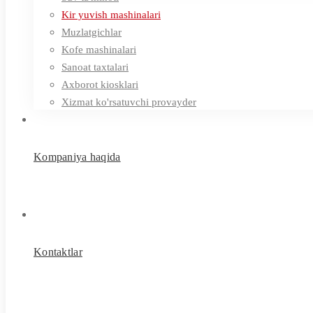
Kir yuvish mashinalari
Muzlatgichlar
Kofe mashinalari
Sanoat taxtalari
Axborot kiosklari
Xizmat ko'rsatuvchi provayder
Kompaniya haqida
Kontaktlar