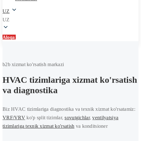
UZ
UZ
Aloqa
Aloqa
HVAC
tizimiga
b2b xizmat ko'rsatish markazi
texnik
HVAC tizimlariga xizmat ko'rsatish
xizmat
va diagnostika
ko'rsatish
Biz HVAC tizimlariga diagnostika va texnik xizmat ko'rsatamiz:
VRF/VRV
ko'p split tizimlar,
sovutgichlar
,
ventilyatsiya
tizimlariga texnik xizmat ko'rsatish
va konditsioner