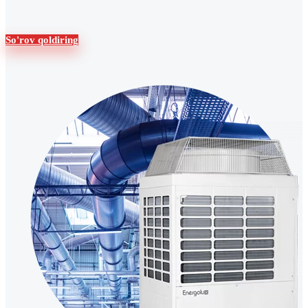
So'rov qoldiring