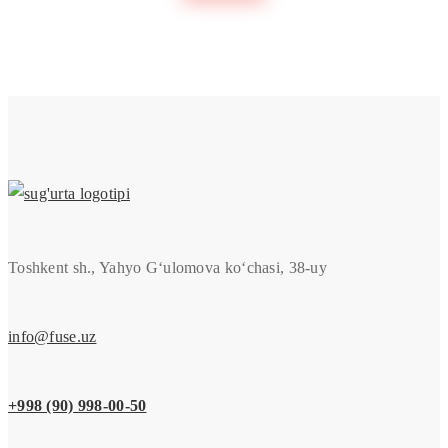
Toshkent sh., Yahyo G‘ulomova ko‘chasi, 38-uy
info@fuse.uz
+998 (90) 998-00-50