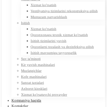
Xizmat ko'rsatish
Ventilyatsiya tizimlarini rekonstruksiya qilish
Muntazam parvarishlash
Isitish
Xizmat ko'rsatish
Qozonxonaga texnik xizmat ko'rsatish
Isitish tizimlarini yuvish
Qozonlarni tozalash va dezinfeksiya qilish
Isitish mavsumiga tayyorgarlik
Suv ta'minoti
Kir yuvish mashinalari
Muzlatgichlar
Kofe mashinalari
Sanoat taxtalari
Axborot kiosklari
Xizmat ko'rsatuvchi provayder
Kompaniya haqida
Kontaktlar