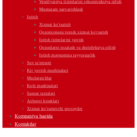
Ventilyatsiya tizimlarini rekonstruksiya qilish
Muntazam parvarishlash
Isitish
Xizmat ko'rsatish
Qozonxonaga texnik xizmat ko'rsatish
Isitish tizimlarini yuvish
Qozonlarni tozalash va dezinfeksiya qilish
Isitish mavsumiga tayyorgarlik
Suv ta'minoti
Kir yuvish mashinalari
Muzlatgichlar
Kofe mashinalari
Sanoat taxtalari
Axborot kiosklari
Xizmat ko'rsatuvchi provayder
Kompaniya haqida
Kontaktlar