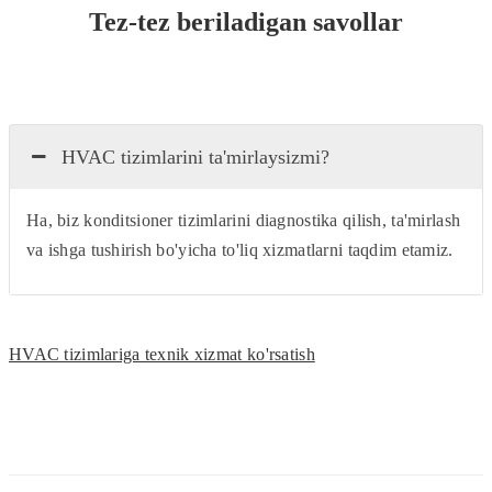
Tez-tez beriladigan savollar
HVAC tizimlarini ta'mirlaysizmi?
Ha, biz konditsioner tizimlarini diagnostika qilish, ta'mirlash
va ishga tushirish bo'yicha to'liq xizmatlarni taqdim etamiz.
HVAC tizimlariga texnik xizmat ko'rsatish