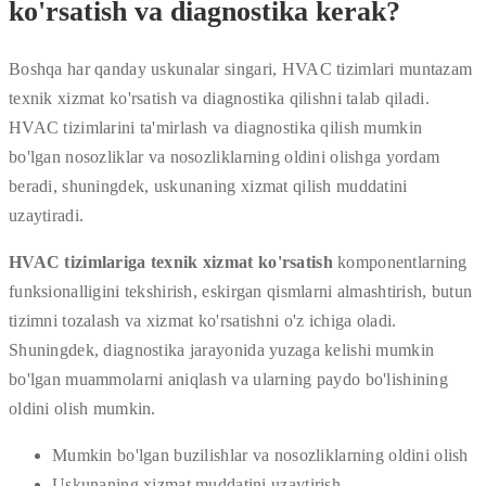
ko'rsatish va diagnostika kerak?
Boshqa har qanday uskunalar singari, HVAC tizimlari muntazam
texnik xizmat ko'rsatish va diagnostika qilishni talab qiladi.
HVAC tizimlarini ta'mirlash va diagnostika qilish mumkin
bo'lgan nosozliklar va nosozliklarning oldini olishga yordam
beradi, shuningdek, uskunaning xizmat qilish muddatini
uzaytiradi.
HVAC tizimlariga texnik xizmat ko'rsatish
komponentlarning
funksionalligini tekshirish, eskirgan qismlarni almashtirish, butun
tizimni tozalash va xizmat ko'rsatishni o'z ichiga oladi.
Shuningdek, diagnostika jarayonida yuzaga kelishi mumkin
bo'lgan muammolarni aniqlash va ularning paydo bo'lishining
oldini olish mumkin.
Mumkin bo'lgan buzilishlar va nosozliklarning oldini olish
Uskunaning xizmat muddatini uzaytirish