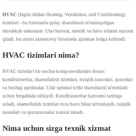
HVAC
(Ingliz tilidan Heating, Ventilation, and Conditioning)
tizimlari - bu binolarda qulay sharoitlarni ta'minlaydigan
murakkab uskunalar. Ular harorat, namlik va havo sifatini nazorat
qiladi, bu ularni zamonaviy binolarda ajralmas holga keltiradi.
HVAC tizimlari nima?
HVAC tizimlari bir nechta komponentlardan iborat:
konditsionerlar, shamollatish tizimlari, issiqlik nasoslari, qozonlar
va boshqa qurilmalar. Ular optimal ichki sharoitlarni ta'minlash
uchun birgalikda ishlaydi. Konditsionerlar haroratni tartibga
soladi, shamollatish tizimlari toza havo bilan ta'minlaydi, issiqlik
nasoslari va qozonxonalar xonani isitadi.
Nima uchun sizga texnik xizmat