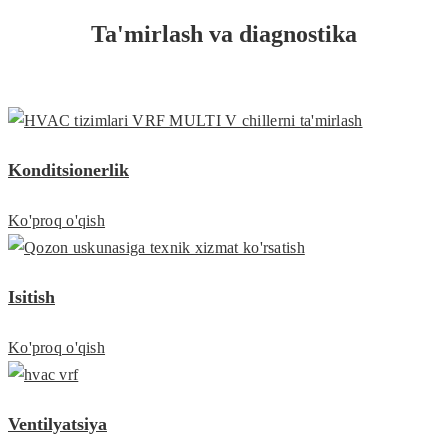
Ta'mirlash va diagnostika
Konditsionerlik
Ko'proq o'qish
Isitish
Ko'proq o'qish
Ventilyatsiya