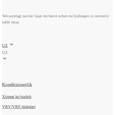
Veb-saytdagi narxlar faqat ma'lumot uchun mo'ljallangan va ommaviy
taklif emas.
UZ
UZ
Konditsionerlik
Xizmat ko'rsatish
VRV/VRF tizimlari