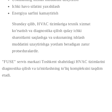
Ichki havo sifatini yaxshilash
Energiya sarfini kamaytirish
Shunday qilib, HVAC tizimlariga texnik xizmat
ko'rsatish va diagnostika qilish qulay ichki
sharoitlarni saqlashga va uskunaning ishlash
muddatini uzaytirishga yordam beradigan zarur
protseduralardir.
"FUSE" servis markazi Toshkent shahridagi HVAC tizimlarini
diagnostika qilish va ta'mirlashning to'liq kompleksini taqdim
etadi.