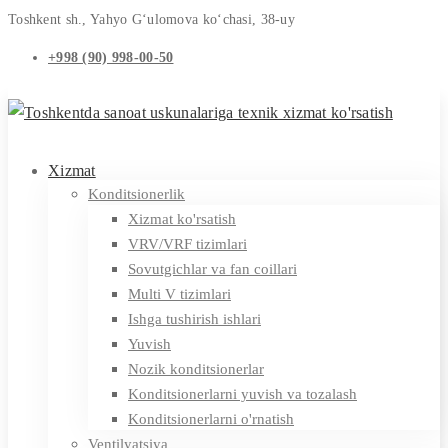
Toshkent sh., Yahyo G‘ulomova ko‘chasi, 38-uy
+998 (90) 998-00-50
Xizmat
Konditsionerlik
Xizmat ko'rsatish
VRV/VRF tizimlari
Sovutgichlar va fan coillari
Multi V tizimlari
Ishga tushirish ishlari
Yuvish
Nozik konditsionerlar
Konditsionerlarni yuvish va tozalash
Konditsionerlarni o'rnatish
Ventilyatsiya